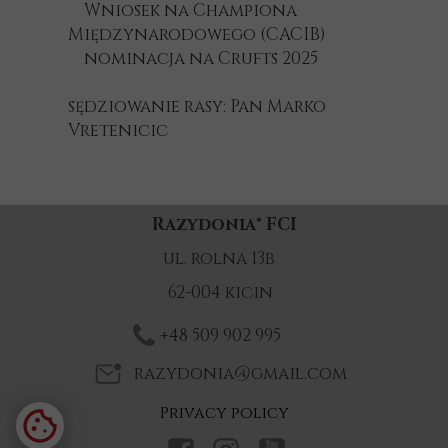
Wniosek na Championa
Międzynarodowego (CACIB)
nominacja na Crufts 2025
sędziowanie rasy: Pan Marko
Vretenicic
Razydonia
®
FCI
ul. rolna 13b
62-004 kicin
+48 509 902 995
razydonia@gmail.com
Privacy policy