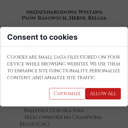
Międzynarodowa Wystawa
Psów Rasowych, Herve, Belgia
WOJAN Razydonia FCI (Wojtek)
Consent to cookies
Zwycięzca Rasy (BOB)
Najlepszy Dorosły Pies
wniosek na Championa Belgii
Cookies are small data files stored on your
(CAC)
device while browsing websites. We use them
Wniosek na Championa
to enhance site functionality, personalize
Międzynarodowego (CACIB)
content, and analyze site traffic.
nominacja na Crufts 2025
Customize
Allow All
UCIESZKA Via Rivendall
Zwycięzca Płci Przeciwnej (BOS)
Najlepsza Dorosła Suka
trzeci wniosek na Championa
Belgii (CAC)